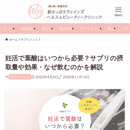
MENU
トップ
医師紹介
婦人科
美容外科
アートメイク
料金
アク
ホーム
サプリメント
妊活で葉酸はいつから必要？サプリの摂
取量や効果・なぜ飲むのかを解説
サプリメント
2023年4月5日
2025年11月14日