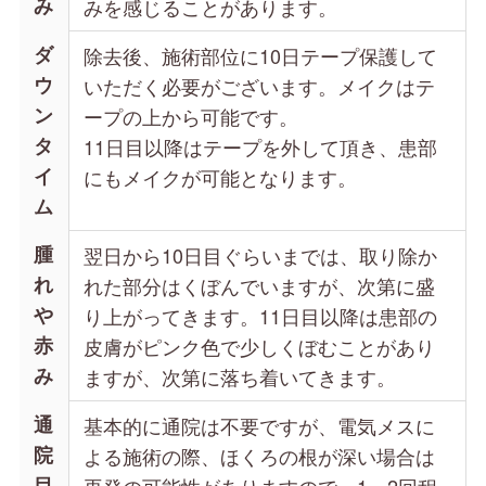
み
みを感じることがあります。
ダ
除去後、施術部位に10日テープ保護して
ウ
いただく必要がございます。メイクはテ
ン
ープの上から可能です。
タ
11日目以降はテープを外して頂き、患部
イ
にもメイクが可能となります。
ム
腫
翌日から10日目ぐらいまでは、取り除か
れ
れた部分はくぼんでいますが、次第に盛
や
り上がってきます。11日目以降は患部の
赤
皮膚がピンク色で少しくぼむことがあり
み
ますが、次第に落ち着いてきます。
通
基本的に通院は不要ですが、電気メスに
院
よる施術の際、ほくろの根が深い場合は
目