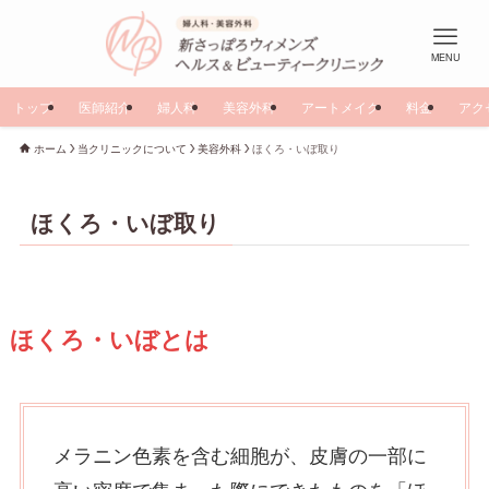
MENU
トップ
医師紹介
婦人科
美容外科
アートメイク
料金
アク
ホーム
当クリニックについて
美容外科
ほくろ・いぼ取り
ほくろ・いぼ取り
ほくろ・いぼとは
メラニン色素を含む細胞が、皮膚の一部に