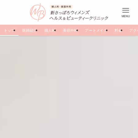
MENU
トップ
医師紹介
婦人科
美容外科
アートメイク
料金
アク