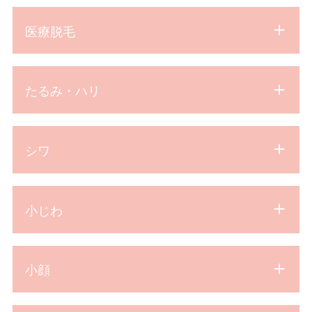
医療脱毛
たるみ・ハリ
シワ
小じわ
小顔