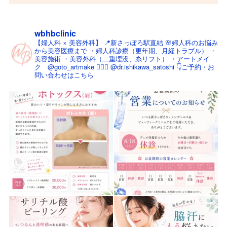
wbhbclinic
【婦人科 × 美容外科】
📍新さっぽろ駅直結
🌸婦人科のお悩み
から美容医療まで
・婦人科診療（更年期、月経トラブル）
・
美容施術
・美容外科（二重埋没、糸リフト）
・アートメイ
ク @goto_artmake
👨🏻‍⚕️ @dr.ishikawa_satoshi
👇ご予約・お
問い合わせはこちら