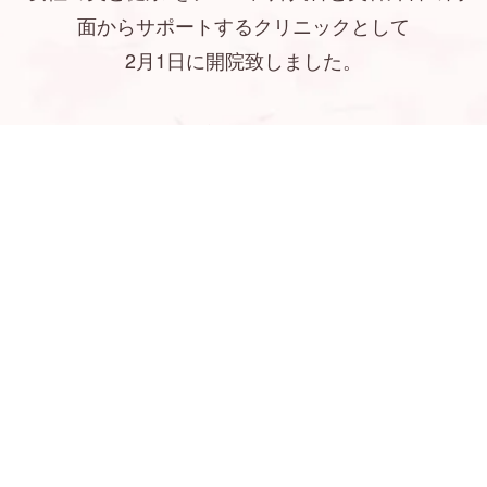
面からサポートするクリニックとして
2月1日に開院致しました。
当クリニックでは、新型コロナウイルスまたその
他の感染予防対策として
LINEで予約する
WEBで予約
電話で予約
一般患者様と発熱患者様の出入口と診察室を完全
分離した対策を
徹底し診療を行っております。
当クリニックは新さっぽろ駅直結のため通院にも
大変便利です。
少しでもお悩みのある方はお気軽にお立ち寄りく
ださい。