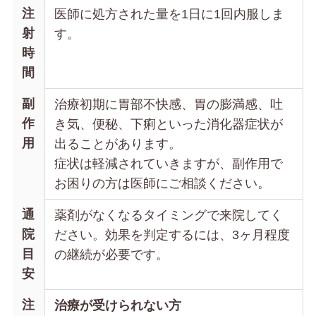
注
医師に処方された量を1日に1回内服しま
射
す。
時
間
副
治療初期に胃部不快感、胃の膨満感、吐
作
き気、便秘、下痢といった消化器症状が
用
出ることがあります。
症状は軽減されていきますが、副作用で
お困りの方は医師にご相談ください。
通
薬剤がなくなるタイミングで来院してく
院
ださい。効果を判定するには、3ヶ月程度
目
の継続が必要です。
安
注
治療が受けられない方