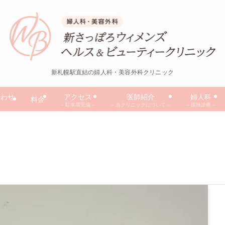
新札幌駅直結の婦人科・美容外科クリニック
合わせ
アクセス
医師紹介
婦人科
料金
– 駐車場完備 –
– 当クリニックについて –
– 保険診療 –