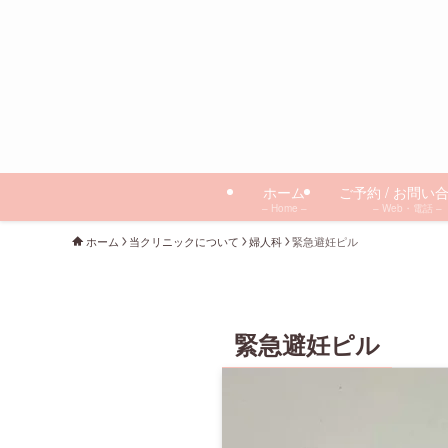
ホーム
ご予約 / お問い
– Home –
– Web・電話 –
ホーム
当クリニックについて
婦人科
緊急避妊ピル
緊急避妊ピル