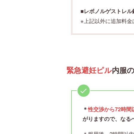
■
レボノルゲストレル錠
※上記以外に追加料金
緊急避妊ピル
内服
＊
性交渉から72時
がりますので、なる
＊服用後、2時間以