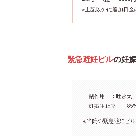
※上記以外に追加料金
緊急避妊ピル
の妊
副作用 ：吐き気、
妊娠阻止率 ：85
※当院の緊急避妊ピ