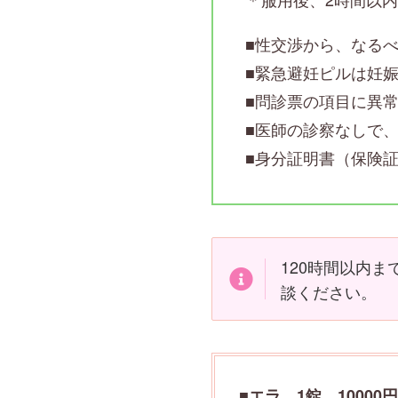
■性交渉から、なる
■緊急避妊ピルは妊娠
■問診票の項目に異
■医師の診察なしで
■身分証明書（保険
120時間以内
談ください。
■
エラ 1錠 10000