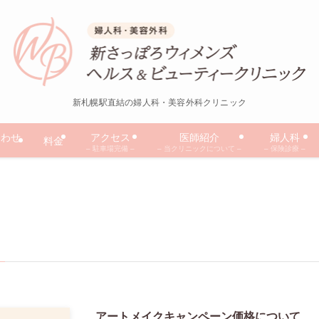
新札幌駅直結の婦人科・美容外科クリニック
合わせ
アクセス
医師紹介
婦人科
料金
– 駐車場完備 –
– 当クリニックについて –
– 保険診療 –
アートメイクキャンペーン価格について