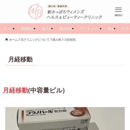
MENU
トップ
医師紹介
婦人科
美容外科
アートメイク
料金
アク
ホーム
当クリニックについて
婦人科
月経移動
月経移動
月経移動
(中容量ピル)