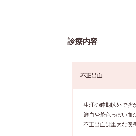
診療内容
不正出血
生理の時期以外で膣
鮮血や茶色っぽい血
不正出血は重大な疾