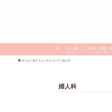
ホーム
ご予約 / お問い
– Home –
– Web・電話 –
ホーム
当クリニックについて
婦人科
婦人科