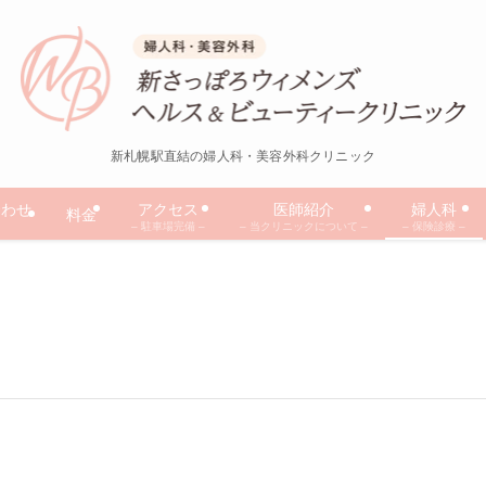
新札幌駅直結の婦人科・美容外科クリニック
合わせ
アクセス
医師紹介
婦人科
料金
– 駐車場完備 –
– 当クリニックについて –
– 保険診療 –