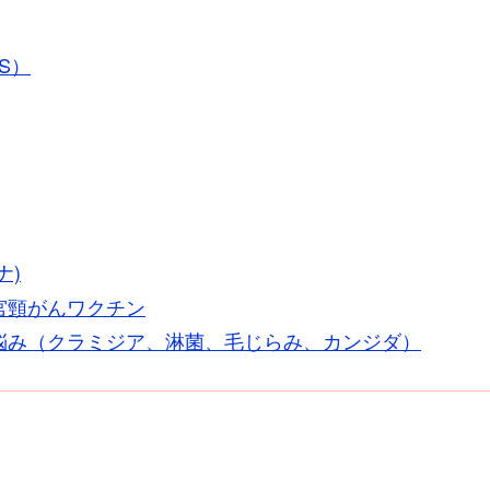
S）
ナ)
宮頸がんワクチン
悩み（クラミジア、淋菌、毛じらみ、カンジダ）