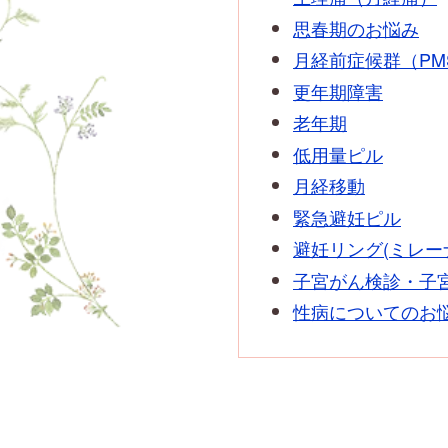
思春期のお悩み
月経前症候群（PM
更年期障害
老年期
低用量ピル
月経移動
緊急避妊ピル
避妊リング(ミレー
子宮がん検診・子
性病についてのお