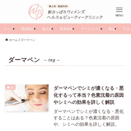
MENU
トップ
医師紹介
婦人科
美容外科
アートメイク
料金
アク
ホーム
ダーマペン
ダーマペン
– tag –
ダーマペンでシミが濃くなる・悪
肌
化するって本当？色素沈着の原因
やシミへの効果を詳しく解説
ダーマペンでシミが濃くなる・悪化
することはある？色素沈着の原因
や、シミへの効果を詳しく解説。