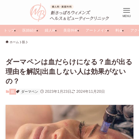
MENU
トップ
医師紹介
婦人科
美容外科
アートメイク
料金
アク
ホーム
肌
ダーマペンは血だらけになる？血が出る
理由を解説|出血しない人は効果がない
の？
2023年1月23日
2024年11月20日
肌
ダーマペン