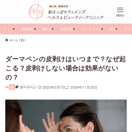
MENU
トップ
医師紹介
婦人科
美容外科
アートメイク
料金
アク
ホーム
肌
ダーマペンの皮剥けはいつまで？なぜ起
こる？皮剥けしない場合は効果がない
の？
肌
ダーマペン
2023年3月7日
2024年11月20日