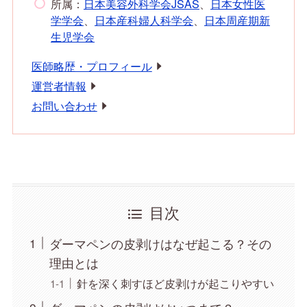
所属：
日本美容外科学会JSAS
、
日本女性医
学学会
、
日本産科婦人科学会
、
日本周産期新
生児学会
医師略歴・プロフィール
運営者情報
お問い合わせ
目次
ダーマペンの皮剥けはなぜ起こる？その
理由とは
針を深く刺すほど皮剥けが起こりやすい