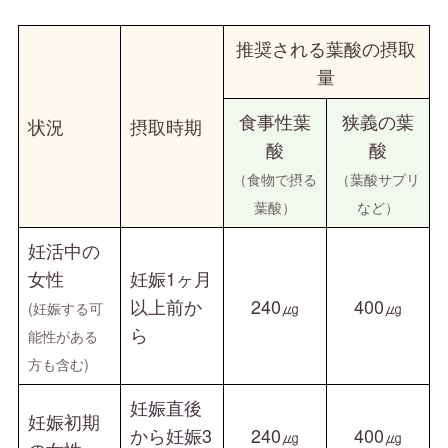
推奨される葉酸の摂取
量
食事性葉
狭義の葉
状況
摂取時期
酸
酸
（食物で摂る
（葉酸サプリ
葉酸）
など）
妊活中の
女性
妊娠1ヶ月
以上前か
240㎍
400㎍
(妊娠する可
ら
能性がある
方も含む)
妊娠直後
妊娠初期
から妊娠3
240㎍
400㎍