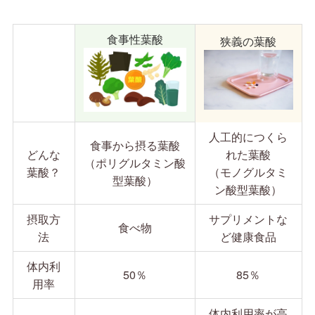
食事性葉酸
狭義の葉酸
人工的につくら
食事から摂る葉酸
どんな
れた葉酸
（ポリグルタミン酸
葉酸？
（モノグルタミ
型葉酸）
ン酸型葉酸）
摂取方
サプリメントな
食べ物
法
ど健康食品
体内利
50％
85％
用率
体内利用率が高