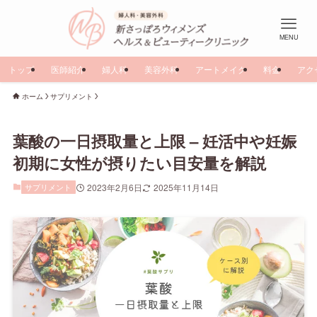
MENU
トップ
医師紹介
婦人科
美容外科
アートメイク
料金
アク
ホーム
サプリメント
葉酸の一日摂取量と上限 – 妊活中や妊娠
初期に女性が摂りたい目安量を解説
サプリメント
2023年2月6日
2025年11月14日