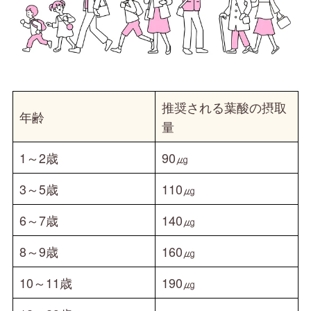
推奨される葉酸の摂取
年齢
量
1～2歳
90㎍
3～5歳
110㎍
6～7歳
140㎍
8～9歳
160㎍
10～11歳
190㎍