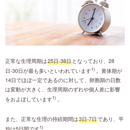
正常な生理周期は
25日-38日
となっており、28
1)
日-30日が最も多いといわれています
。黄体期が
14日でほぼ一定であるのに対して、卵胞期の日数
は変動が大きく、生理周期のずれや個人差に影響
1)
をおよぼしています
。
また、正常な生理の持続期間は
3日-7日
であり、平
1)
均は5日間です
。