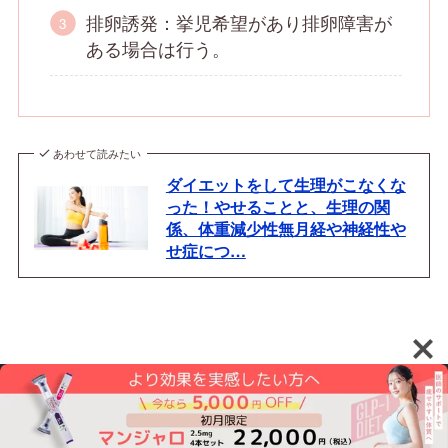
排卵誘発：挙児希望があり排卵障害が
ある場合は行う。
あわせて読みたい
ダイエットをして生理がこなくな
った！やせることと、生理の関
係、体重減少性無月経や神経性や
せ症につ…
まとめ