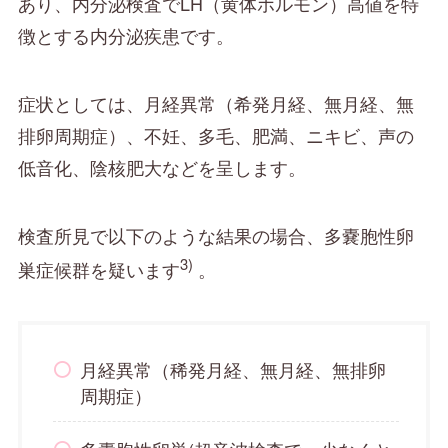
あり、内分泌検査でLH（黄体ホルモン）高値を特
徴とする内分泌疾患です。
症状としては、月経異常（希発月経、無月経、無
排卵周期症）、不妊、多毛、肥満、ニキビ、声の
低音化、陰核肥大などを呈します。
検査所見で以下のような結果の場合、多嚢胞性卵
3)
巣症候群を疑います
。
月経異常（稀発月経、無月経、無排卵
周期症）