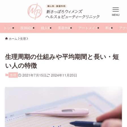
MENU
トップ
医師紹介
婦人科
美容外科
アートメイク
料金
アク
ホーム
生理
生理周期の仕組みや平均期間と長い・短
い人の特徴
生理
2021年7月15日
2024年11月20日