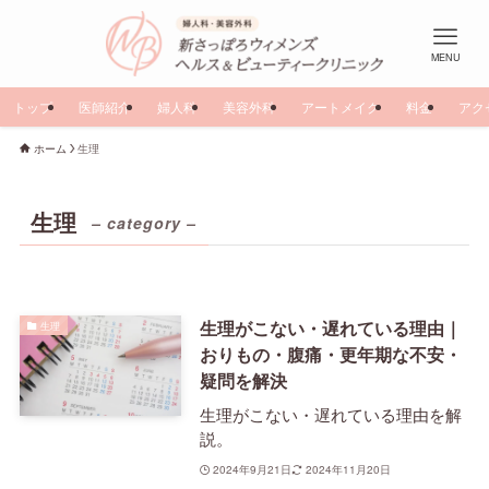
MENU
トップ
医師紹介
婦人科
美容外科
アートメイク
料金
アク
ホーム
生理
生理
– category –
生理がこない・遅れている理由｜
生理
おりもの・腹痛・更年期な不安・
疑問を解決
生理がこない・遅れている理由を解
説。
2024年9月21日
2024年11月20日