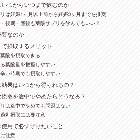
はいつからいつまで飲むのか
リは妊娠1ヶ月以上前から妊娠3ヶ月までを推奨
期・後期・産後も葉酸サプリを飲んでもいい？
必要なのか
リで摂取するメリット
く葉酸を摂取できる
きる葉酸量を把握しやすい
が辛い時期でも摂取しやすい
の効果はいつから得られるの？
の摂取を途中でやめたらどうなる？
プリは途中でやめても問題はない
、過剰摂取には要注意
の使用で必ず守りたいこと
取に注意