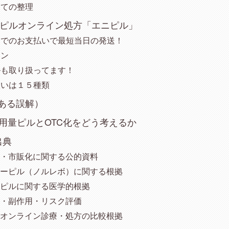
しての整理
量ピルオンライン処方「エニピル」
までのお支払いで最短当日の発送！
ラン
ルも取り扱ってます！
扱いは１５種類
ある誤解）
低用量ピルとOTC化をどう考えるか
出典
度・市販化に関する公的資料
ターピル（ノルレボ）に関する根拠
量ピルに関する医学的根拠
性・副作用・リスク評価
・オンライン診療・処方の比較根拠