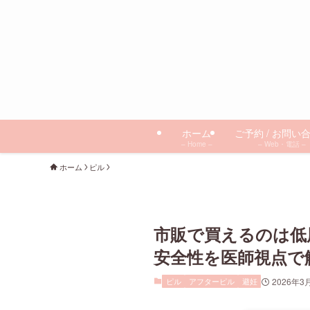
ホーム
ご予約 / お問い
– Home –
– Web・電話 –
ホーム
ピル
市販で買えるのは低
安全性を医師視点で
ピル
アフターピル
避妊
2026年3