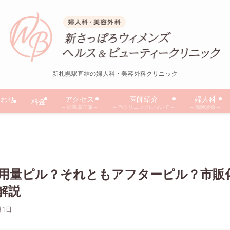
新札幌駅直結の婦人科・美容外科クリニック
合わせ
アクセス
医師紹介
婦人科
料金
– 駐車場完備 –
– 当クリニックについて –
– 保険診療 –
用量ピル？それともアフターピル？市販
解説
月1日