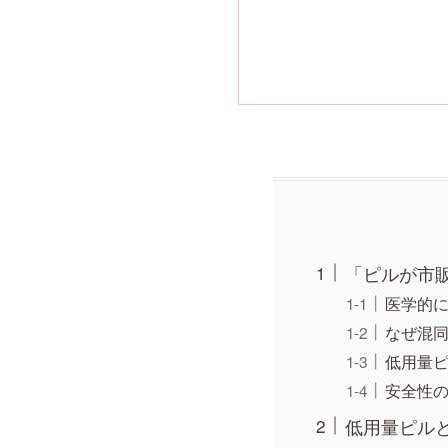
「ピルが市
医学的
なぜ混
低用量
安全性
低用量ピル