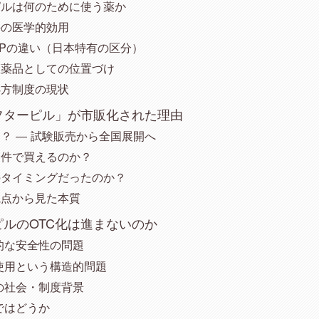
ピルは何のために使う薬か
外の医学的効用
EPの違い（日本特有の区分）
医薬品としての位置づけ
処方制度の現状
フターピル」が市販化された理由
？ ― 試験販売から全国展開へ
条件で買えるのか？
のタイミングだったのか？
視点から見た本質
ルのOTC化は進まないのか
的な安全性の問題
使用という構造的問題
の社会・制度背景
ではどうか