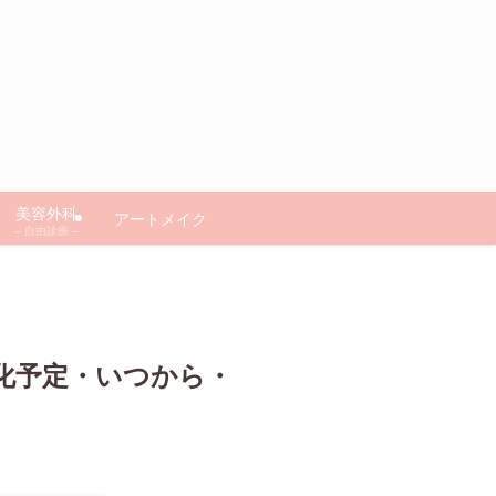
美容外科
アートメイク
– 自由診療 –
化予定・いつから・