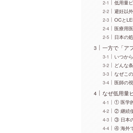
低用量
避妊以
OCとL
医療用
日本の
一方で「ア
いつから
どんな
なぜこ
医師の
なぜ低用量ピ
① 医学
② 継続
③ 日本
④ 海外