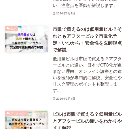
い、注意点を医師が解説します。
2026年3月8日
市販で買えるのは低用量ピル？そ
ピル
れともアフターピル？市販化予
定・いつから・安全性を医師視点
で解説
低用量ピルは市販で買える？アフタ
ーピルとの違い、日本でOTC化が進
まない理由、オンライン診療との違
いを医師が専門的に解説。安全性や
リスク管理のポイントも整理しま
す。
2026年3月1日
ピルは市販で買える？低用量ピル
アフターピル
とアフターピルの違いをわかりや
すく解説