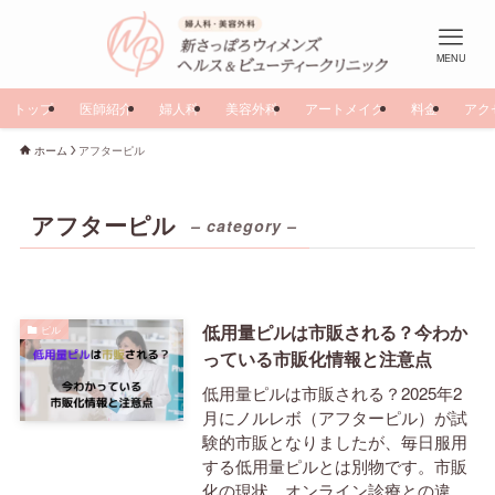
MENU
トップ
医師紹介
婦人科
美容外科
アートメイク
料金
アク
ホーム
アフターピル
アフターピル
– category –
低用量ピルは市販される？今わか
ピル
っている市販化情報と注意点
低用量ピルは市販される？2025年2
月にノルレボ（アフターピル）が試
験的市販となりましたが、毎日服用
する低用量ピルとは別物です。市販
化の現状、オンライン診療との違