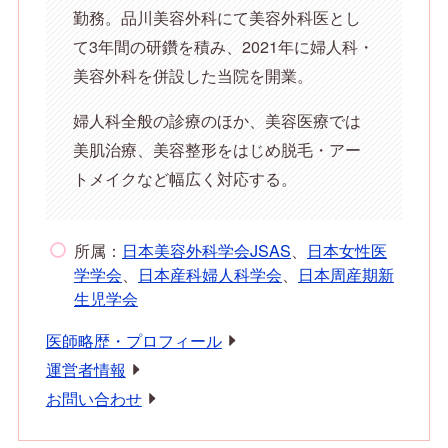
勤務。品川美容外科にて美容外科医とし
て3年間の研鑽を積み、2021年に婦人科・
美容外科を併設した当院を開業。
婦人科全般の診療のほか、美容医療では
美肌治療、美容整形をはじめ脱毛・アー
トメイクなど幅広く対応する。
所属：
日本美容外科学会JSAS
、
日本女性医
学学会
、
日本産科婦人科学会
、
日本周産期新
生児学会
医師略歴・プロフィール
運営者情報
お問い合わせ