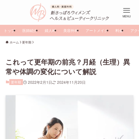
MENU
トップ
医師紹介
婦人科
美容外科
アートメイク
料金
アク
ホーム
更年期
これって更年期の前兆？月経（生理）異
常や体調の変化について解説
更年期
2022年2月1日
2024年11月20日