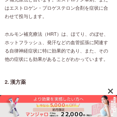
はエストロゲン・プロゲステロン合剤を症状に合
わせて投与します。
ホルモン補充療法（HRT）は、ほてり、のぼせ、
ホットフラッシュ、発汗などの血管拡張に関連す
る自律神経症状に特に効果的であり、また、その
他の症状にも効果があることがわかっています。
2. 漢方薬
漢方薬は、一般に副作用が少ないことがメリット
の一つで、当帰芍薬散、加味逍遙散、桂枝茯苓丸
などが代表です。症状別に見ると咽頭症状、心悸