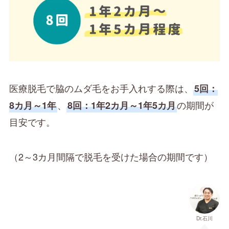
医療脱毛で脇のムダ毛をお手入れする際は、
5回：
、
の期間が
8カ月～1年
8回：1年2カ月～1年5カ月
目安です。
（2～3カ月間隔で脱毛を受けた場合の期間です）
Dr.石川