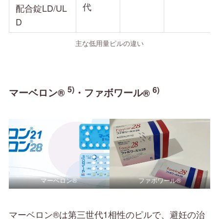
代
配合錠LD/UL
D
主な低用量ピルの違い
5)
6)
マーベロン®
・ファボワール
®
マーベロン®
ファボワール®
マーベロン®は第三世代1相性のピルで、避妊の治