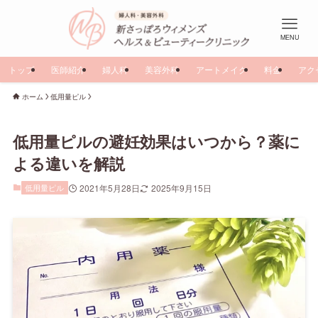
MENU
トップ
医師紹介
婦人科
美容外科
アートメイク
料金
アク
ホーム
低用量ピル
低用量ピルの避妊効果はいつから？薬に
よる違いを解説
低用量ピル
2021年5月28日
2025年9月15日