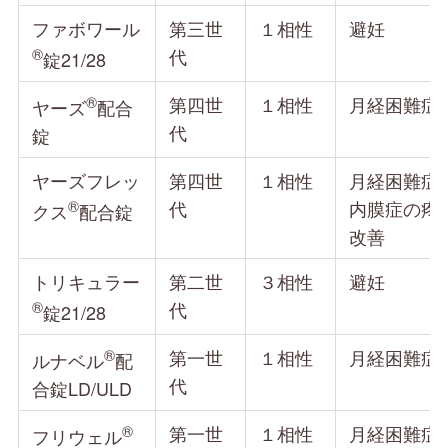
ファボワール
第三世
１相性
避妊
®︎
代
錠21/28
®︎
第四世
１相性
月経困難症
ヤーズ
配合
代
錠
ヤーズフレッ
第四世
１相性
月経困難症 
®︎
代
内膜症の疼
クス
配合錠
改善
トリキュラー
第二世
３相性
避妊
®︎
代
錠21/28
®︎
第一世
１相性
月経困難症
ルナベル
配
代
合錠LD/ULD
®︎
第一世
１相性
月経困難症
フリウェル