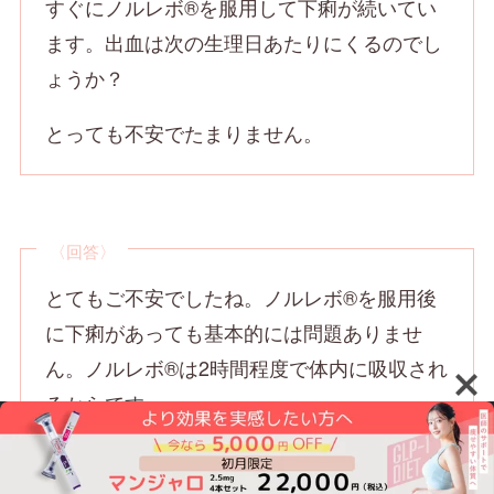
すぐにノルレボ®を服用して下痢が続いてい
ます。出血は次の生理日あたりにくるのでし
ょうか？
とっても不安でたまりません。
〈回答〉
とてもご不安でしたね。ノルレボ®を服用後
に下痢があっても基本的には問題ありませ
ん。ノルレボ®は2時間程度で体内に吸収され
るからです。
下痢の原因がノルレボ®による副作用か、そ
の他の原因かは、質問からはっきりしません