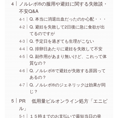
ノルレボ®の服用や避妊に関する失敗談・
不安Q&A
Q. 本当に消退出血だったのか心配・・・
Q. 避妊を失敗して2日後に急に食欲が出
てるのですが
Q. 予定日を過ぎても生理がこない
Q. 排卵日あたりに避妊を失敗して不安
Q. 副作用があまり無いけど、これって体
質なの？
Q. ノルレボ®で避妊が失敗する原因って
あるの？
Q. ノルレボ®のジェネリックは効果が同
じ？
PR 低用量ピルオンライン処方「エニピ
ル」
１５時までのお支払いで最短当日の発