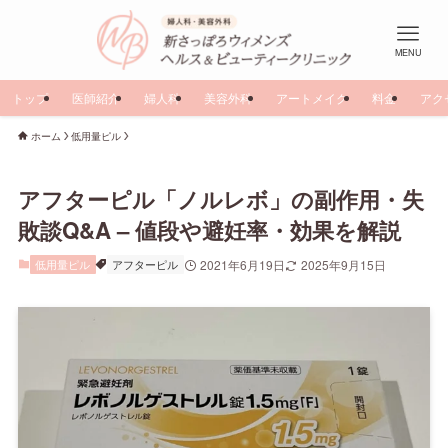
MENU
トップ
医師紹介
婦人科
美容外科
アートメイク
料金
アク
ホーム
低用量ピル
アフターピル「ノルレボ」の副作用・失
敗談Q&A – 値段や避妊率・効果を解説
低用量ピル
アフターピル
2021年6月19日
2025年9月15日