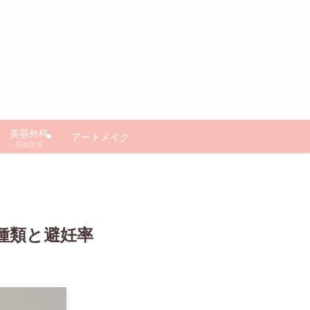
美容外科
アートメイク
– 自由診療 –
種類と避妊率