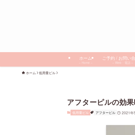
ホーム
ご予約 / お問い
– Home –
– Web・電話 –
ホーム
低用量ピル
アフターピルの効果
低用量ピル
アフターピル
2021年