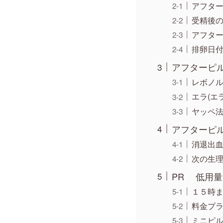
アフタ
受精後
アフタ
排卵日
アフターピ
レボノ
エラ(エ
ヤッペ
アフターピ
消退出
次の生
PR 低用
１５時
料金プ
ミニピ