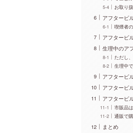
お取り
アフターピ
喫煙者
アフターピ
生理中のア
ただし
生理中
アフターピ
アフターピ
アフターピ
市販品
通販で
まとめ