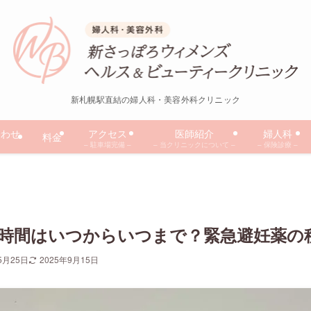
新札幌駅直結の婦人科・美容外科クリニック
合わせ
アクセス
医師紹介
婦人科
料金
– 駐車場完備 –
– 当クリニックについて –
– 保険診療 –
時間はいつからいつまで？緊急避妊薬の
5月25日
2025年9月15日