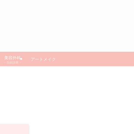
美容外科
アートメイク
– 自由診療 –