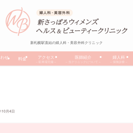
新札幌駅直結の婦人科・美容外科クリニック
合わせ
アクセス
医師紹介
婦人科
料金
– 駐車場完備 –
– 当クリニックについて –
– 保険診療 –
年10月4日