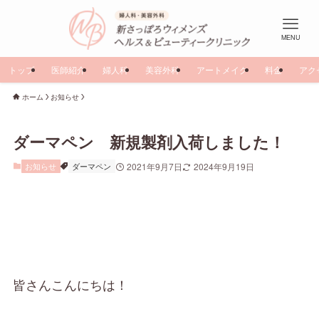
MENU
トップ
医師紹介
婦人科
美容外科
アートメイク
料金
アク
ホーム
お知らせ
ダーマペン 新規製剤入荷しました！
お知らせ
ダーマペン
2021年9月7日
2024年9月19日
皆さんこんにちは！