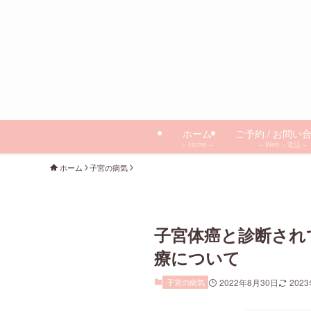
ホーム
ご予約 / お問い
– Home –
– Web・電話 –
ホーム
子宮の病気
子宮体癌と診断され
療について
子宮の病気
2022年8月30日
202