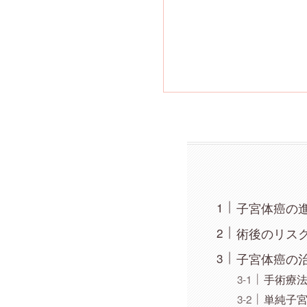
子宮体癌の
術後のリス
子宮体癌の
手術療
単純子