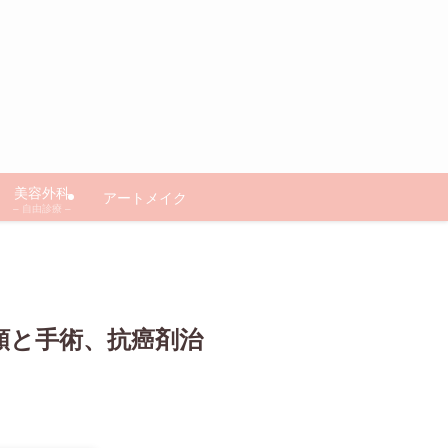
美容外科
アートメイク
– 自由診療 –
類と手術、抗癌剤治