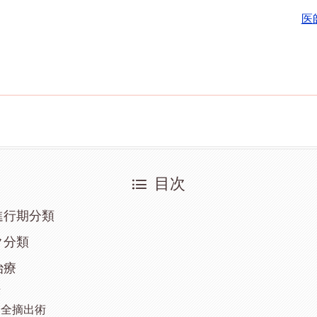
医
目次
進行期分類
ク分類
治療
法
宮全摘出術