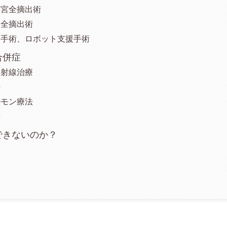
子宮全摘出術
宮全摘出術
下手術、ロボット支援手術
合併症
放射線治療
法
ルモン療法
法
できないのか？