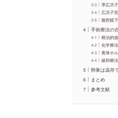
準広汎
広汎子
腹腔鏡
手術療法の
根治的
化学療
黄体ホ
緩和療
卵巣は温存
まとめ
参考文献