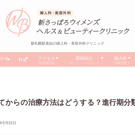
新札幌駅直結の婦人科・美容外科クリニック
合わせ
アクセス
医師紹介
婦人科
料金
– 駐車場完備 –
– 当クリニックについて –
– 保険診療 –
てからの治療方法はどうする？進行期分
3年5月22日