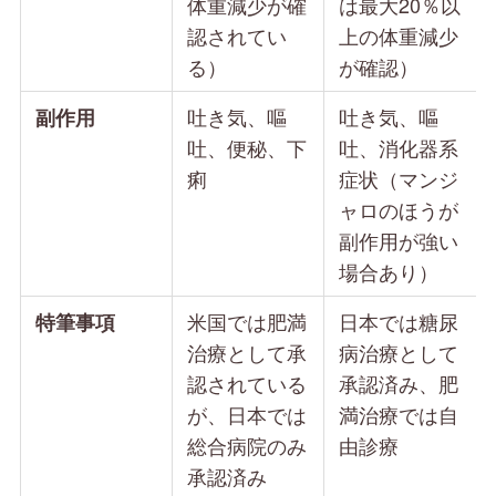
体重減少が確
は最大20％以
認されてい
上の体重減少
る）
が確認）
吐き気、嘔
吐き気、嘔
副作用
吐、便秘、下
吐、消化器系
痢
症状（マンジ
ャロのほうが
副作用が強い
場合あり）
米国では肥満
日本では糖尿
特筆事項
治療として承
病治療として
認されている
承認済み、肥
が、日本では
満治療では自
総合病院のみ
由診療
承認済み