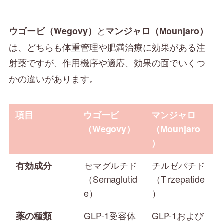
と
ウゴービ（Wegovy）
マンジャロ（Mounjaro）
は、どちらも体重管理や肥満治療に効果がある注
射薬ですが、作用機序や適応、効果の面でいくつ
かの違いがあります。
項目
ウゴービ
マンジャロ
（Wegovy）
（Mounjaro
）
セマグルチド
チルゼパチド
有効成分
（Semaglutid
（Tirzepatide
e）
）
GLP-1受容体
GLP-1および
薬の種類