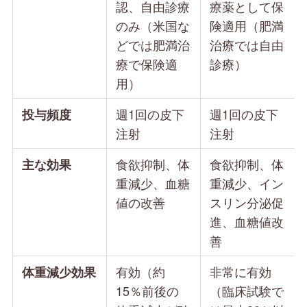
認、自由診療
療薬として保
のみ（米国な
険適用（肥満
どでは肥満治
治療では自由
療で保険適
診療）
用）
週1回の皮下
週1回の皮下
投与頻度
注射
注射
食欲抑制、体
食欲抑制、体
主な効果
重減少、血糖
重減少、イン
値の改善
スリン分泌促
進、血糖値改
善
有効（約
非常に有効
体重減少効果
15％前後の
（臨床試験で