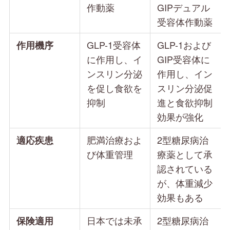
作動薬
GIPデュアル
受容体作動薬
GLP-1受容体
GLP-1および
作用機序
に作用し、イ
GIP受容体に
ンスリン分泌
作用し、イン
を促し食欲を
スリン分泌促
抑制
進と食欲抑制
効果が強化
肥満治療およ
2型糖尿病治
適応疾患
び体重管理
療薬として承
認されている
が、体重減少
効果もある
日本では未承
2型糖尿病治
保険適用