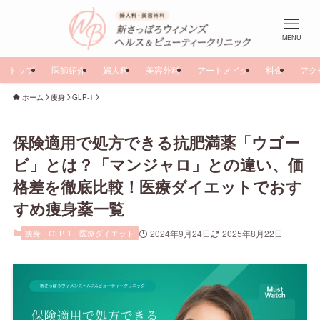
MENU
トップ
医師紹介
婦人科
美容外科
アートメイク
料金
アク
ホーム
痩身
GLP-1
保険適用で処方できる抗肥満薬「ウゴー
ビ」とは？「マンジャロ」との違い、価
格差を徹底比較！医療ダイエットでおす
すめ痩身薬一覧
痩身
GLP-1
医療ダイエット
2024年9月24日
2025年8月22日