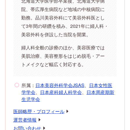
北海道大学医学部卒業後、北海道大学病
院、帯広厚生病院など地域の中核病院に
勤務。品川美容外科にて美容外科医とし
て3年間の研鑽を積み、2021年に婦人科・
美容外科を併設した当院を開業。
婦人科全般の診療のほか、美容医療では
美肌治療、美容整形をはじめ脱毛・アー
トメイクなど幅広く対応する。
所属：
日本美容外科学会JSAS
、
日本女性医
学学会
、
日本産科婦人科学会
、
日本周産期新
生児学会
医師略歴・プロフィール
運営者情報
お問い合わせ