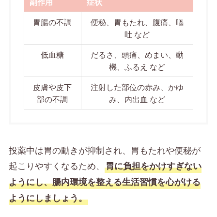
副作用
症状
胃腸の不調
便秘、胃もたれ、腹痛、嘔
吐 など
低血糖
だるさ、頭痛、めまい、動
機、ふるえ など
皮膚や皮下
注射した部位の赤み、かゆ
部の不調
み、内出血 など
投薬中は胃の動きが抑制され、胃もたれや便秘が
起こりやすくなるため、
胃に負担をかけすぎない
ようにし、腸内環境を整える生活習慣を心がける
ようにしましょう。