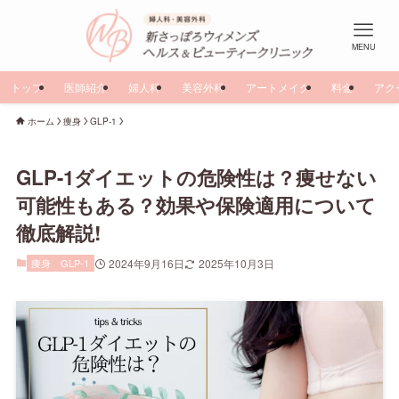
MENU
トップ
医師紹介
婦人科
美容外科
アートメイク
料金
アク
ホーム
痩身
GLP-1
GLP-1ダイエットの危険性は？痩せない
可能性もある？効果や保険適用について
徹底解説!
痩身
GLP-1
2024年9月16日
2025年10月3日