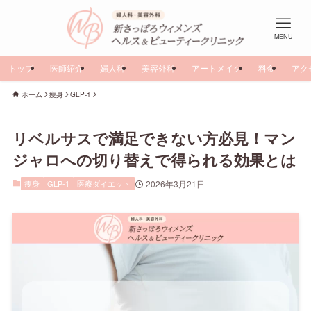
MENU
トップ
医師紹介
婦人科
美容外科
アートメイク
料金
アク
ホーム
痩身
GLP-1
リベルサスで満足できない方必見！マン
ジャロへの切り替えで得られる効果とは
痩身
GLP-1
医療ダイエット
2026年3月21日