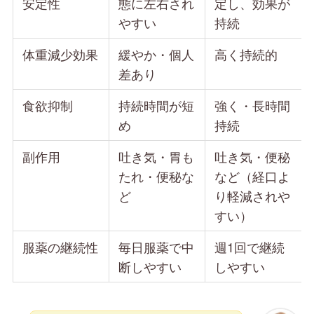
安定性
態に左右され
定し、効果が
やすい
持続
体重減少効果
緩やか・個人
高く持続的
差あり
食欲抑制
持続時間が短
強く・長時間
め
持続
副作用
吐き気・胃も
吐き気・便秘
たれ・便秘な
など（経口よ
ど
り軽減されや
すい）
服薬の継続性
毎日服薬で中
週1回で継続
断しやすい
しやすい