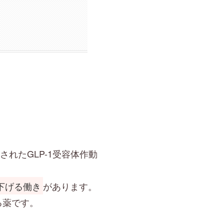
されたGLP-1受容体作動
下げる働き
があります。
る薬です。