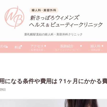
新札幌駅直結の婦人科・美容外科クリニック
合わせ
アクセス
医師紹介
婦人科
料金
– 駐車場完備 –
– 当クリニックについて –
– 保険診療 –
用になる条件や費用は？1ヶ月にかかる
29日