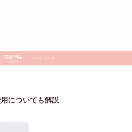
美容外科
アートメイク
– 自由診療 –
費用についても解説