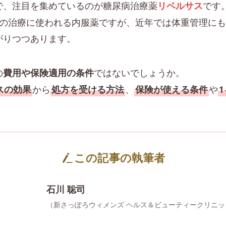
で、注目を集めているのが糖尿病治療薬
です
リベルサス
病の治療に使われる内服薬ですが、近年では体重管理に
がりつつあります。
の
ではないでしょうか。
費用や保険適用の条件
から
、
や
スの効果
処方を受ける方法
保険が使える条件
。
この記事の執筆者
石川 聡司
（新さっぽろウィメンズ ヘルス＆ビューティークリニッ