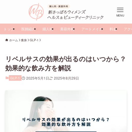
MENU
トップ
医師紹介
婦人科
美容外科
アートメイク
料金
アク
ホーム
痩身
GLP-1
リベルサスの効果が出るのはいつから？
効果的な飲み方を解説
GLP-1
2025年5月1日
2025年8月29日