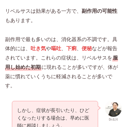
リベルサスは効果がある一方で、
副作用の可能性
もあります。
副作用で最も多いのは、消化器系の不調です。具
体的には、
や
、
、
などが報告
吐き気
嘔吐
下痢
便秘
されています。これらの症状は、リベルサスを
服
に現れることが多いですが、体が
用し始めた初期
薬に慣れていくうちに軽減されることが多いで
す。
しかし、症状が長引いたり、ひど
くなったりする場合は、早めに医
Dr.石川
師に相談しましょう。