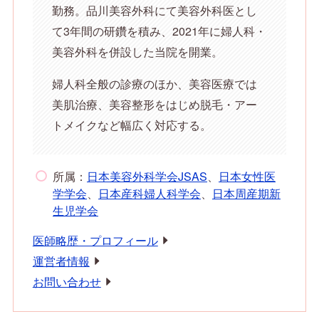
勤務。品川美容外科にて美容外科医とし
て3年間の研鑽を積み、2021年に婦人科・
美容外科を併設した当院を開業。
婦人科全般の診療のほか、美容医療では
美肌治療、美容整形をはじめ脱毛・アー
トメイクなど幅広く対応する。
所属：
日本美容外科学会JSAS
、
日本女性医
学学会
、
日本産科婦人科学会
、
日本周産期新
生児学会
医師略歴・プロフィール
運営者情報
お問い合わせ