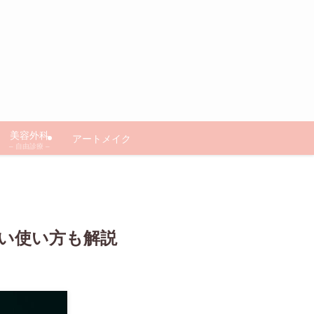
美容外科
アートメイク
– 自由診療 –
い使い方も解説