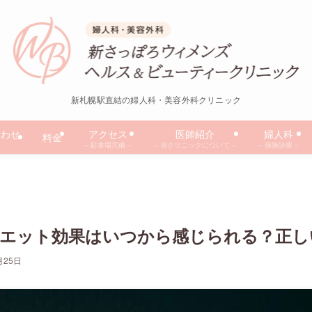
新札幌駅直結の婦人科・美容外科クリニック
合わせ
アクセス
医師紹介
婦人科
料金
– 駐車場完備 –
– 当クリニックについて –
– 保険診療 –
エット効果はいつから感じられる？正し
月25日