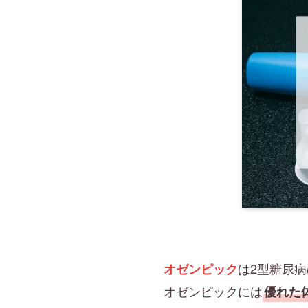
は2型糖尿
オゼンピック
オゼンピックには
優れた