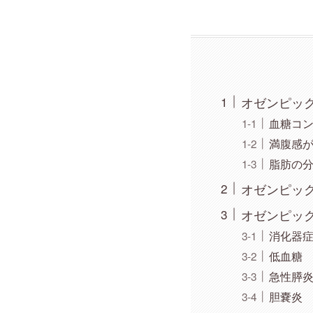
オゼンピッ
血糖コ
満腹感
脂肪の
オゼンピッ
オゼンピッ
消化器
低血糖
急性膵
胆嚢炎