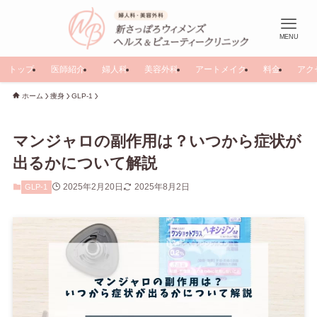
MENU
トップ
医師紹介
婦人科
美容外科
アートメイク
料金
アク
ホーム
痩身
GLP-1
マンジャロの副作用は？いつから症状が
出るかについて解説
2025年2月20日
2025年8月2日
GLP-1