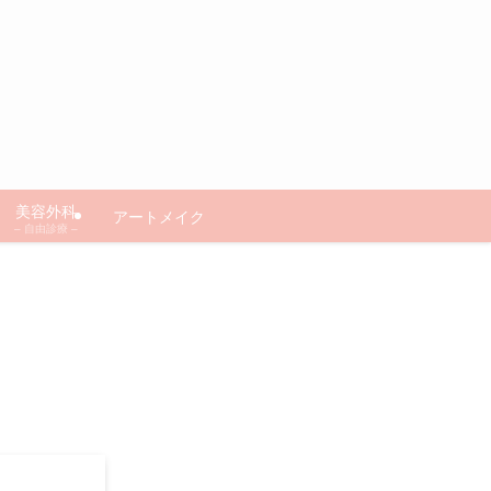
美容外科
アートメイク
– 自由診療 –