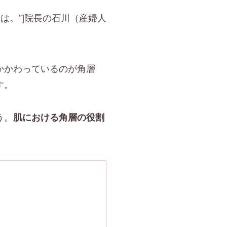
こんばんは。”]院長の石川（産婦人
かかわっているのが角層
す。
う。
肌における角層の役割