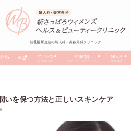
新札幌駅直結の婦人科・美容外科クリニック
合わせ
アクセス
医師紹介
婦人科
料金
– 駐車場完備 –
– 当クリニックについて –
– 保険診療 –
潤いを保つ方法と正しいスキンケア
5日