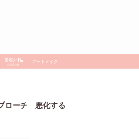
美容外科
アートメイク
– 自由診療 –
プローチ 悪化する