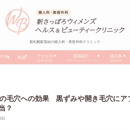
新札幌駅直結の婦人科・美容外科クリニック
合わせ
アクセス
医師紹介
婦人科
料金
– 駐車場完備 –
– 当クリニックについて –
– 保険診療 –
の毛穴への効果 黒ずみや開き毛穴にア
当？
20日