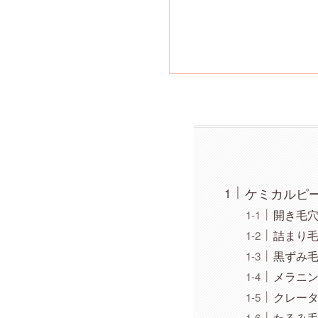
ケミカルピ
開き毛
詰まり
黒ずみ
メラニ
クレー
たるみ