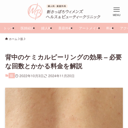
MENU
トップ
医師紹介
婦人科
美容外科
アートメイク
料金
アク
ホーム
肌
背中のケミカルピーリングの効果 – 必要
な回数とかかる料金を解説
肌
2022年10月3日
2024年11月20日