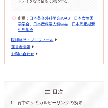
トメイクなど幅広く対応する。
所属：
日本美容外科学会JSAS
、
日本女性医
学学会
、
日本産科婦人科学会
、
日本周産期新
生児学会
医師略歴・プロフィール
運営者情報
お問い合わせ
目次
背中のケミカルピーリングの効果