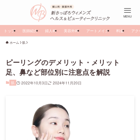
MENU
トップ
医師紹介
婦人科
美容外科
アートメイク
料金
アク
ホーム
肌
ピーリングのデメリット・メリット
足、鼻など部位別に注意点を解説
肌
2022年10月3日
2024年11月20日