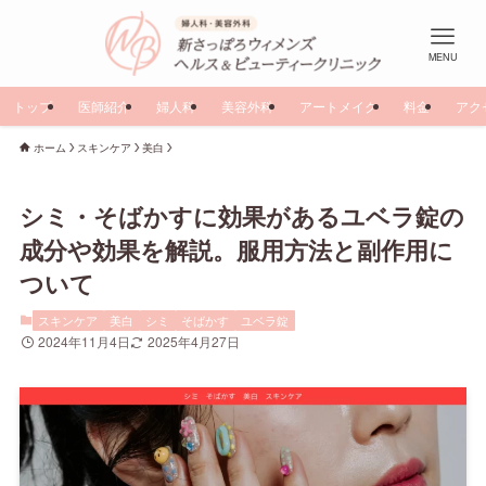
MENU
トップ
医師紹介
婦人科
美容外科
アートメイク
料金
アク
ホーム
スキンケア
美白
シミ・そばかすに効果があるユベラ錠の
成分や効果を解説。服用方法と副作用に
ついて
スキンケア
美白
シミ
そばかす
ユベラ錠
2024年11月4日
2025年4月27日