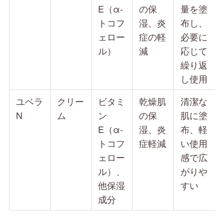
E（α-
の保
量を塗
トコフ
湿、炎
布し、
ェロー
症の軽
必要に
ル）
減
応じて
繰り返
し使用
ユベラ
クリー
ビタミ
乾燥肌
清潔な
N
ム
ン
の保
肌に塗
E（α-
湿、炎
布、軽
トコフ
症軽減
い使用
ェロー
感で広
ル）、
がりや
他保湿
すい
成分