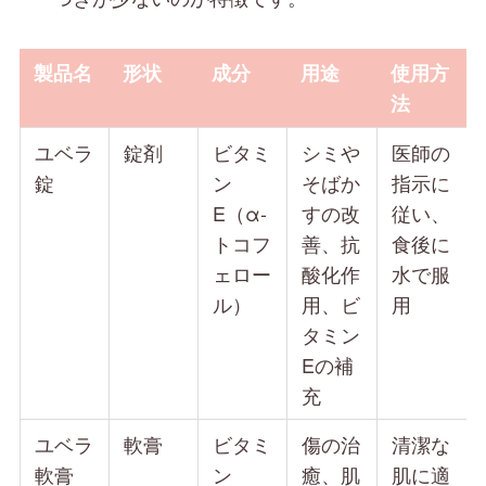
製品名
形状
成分
用途
使用方
法
ユベラ
錠剤
ビタミ
シミや
医師の
錠
ン
そばか
指示に
E（α-
すの改
従い、
トコフ
善、抗
食後に
ェロー
酸化作
水で服
ル）
用、ビ
用
タミン
Eの補
充
ユベラ
軟膏
ビタミ
傷の治
清潔な
軟膏
ン
癒、肌
肌に適