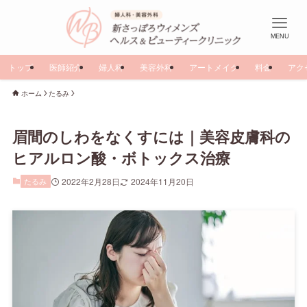
MENU
トップ
医師紹介
婦人科
美容外科
アートメイク
料金
アク
ホーム
たるみ
眉間のしわをなくすには｜美容皮膚科の
ヒアルロン酸・ボトックス治療
たるみ
2022年2月28日
2024年11月20日