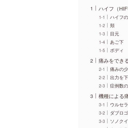
ハイフ（HI
ハイフ
頬
目元
あご下
ボディ
痛みをでき
痛みの
出力を
症例数
機種による
ウルセ
ダブロ
ソノク