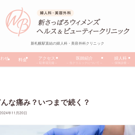
新札幌駅直結の婦人科・美容外科クリニック
合わせ
アクセス
医師紹介
婦人科
料金
– 駐車場完備 –
– 当クリニックについて –
– 保険診療 –
はどんな痛み？いつまで続く？
2024年11月20日