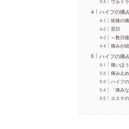
ウルトラ
ハイフの痛
術後の
翌日
～数日
痛みが
ハイフの痛
痛いほ
痛み止
ハイフ
「痛み
エステ