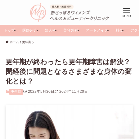
MENU
トップ
医師紹介
婦人科
美容外科
アートメイク
料金
アク
ホーム
更年期
更年期が終わったら更年期障害は解決？
閉経後に問題となるさまざまな身体の変
化とは？
2022年5月30日
2024年11月20日
更年期