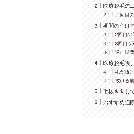
医療脱毛の
二回目
期間の空け
2回目の
3回目以
逆に期
医療脱毛後
毛が抜
抜ける
毛抜きをし
おすすめ通