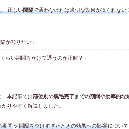
も、
で通わなければ適切な効果が得られない
正しい間隔
間隔が知りたい」
のくらい期間をかけて通うのが正解？」
に、本記事では
や
部位別の脱毛完了までの期間
効率的な
分かりやすく解説しました。
の期間
や
間隔を空けすぎたときの効果への影響
について