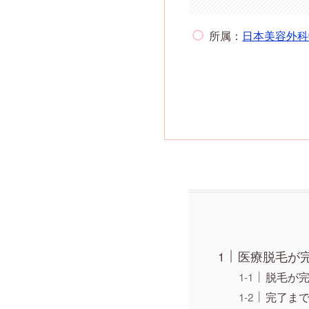
所属：
日本美容外科
医療脱毛が
脱毛が完
完了ま