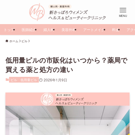
MENU
トップ
医師紹介
婦人科
美容外科
アートメイク
料金
アク
ホーム
ピル
低用量ピルの市販化はいつから？薬局で
買える薬と処方の違い
ピル
低用量ピル
2026年1月9日