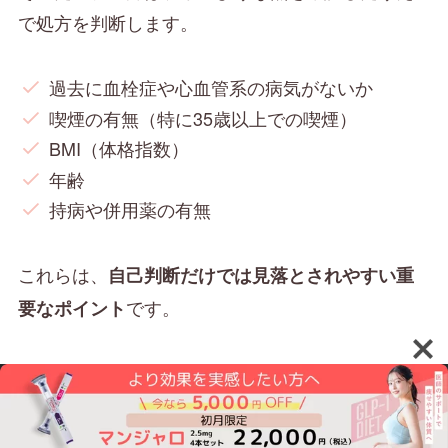
で処方を判断します。
過去に血栓症や心血管系の病気がないか
喫煙の有無（特に35歳以上での喫煙）
BMI（体格指数）
年齢
持病や併用薬の有無
これらは、
自己判断だけでは見落とされやすい重
です。
要なポイント
また、低用量ピルは避妊だけでなく、
月経痛の改善、月経不順の調整、PMSの軽減な
ど、