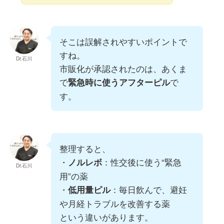
そこは誤解されやすいポイントで
すね。
Dr.石川
市販化が承認されたのは、あくま
で
で
緊急時に使うアフターピル
す。
整理すると、
・
：性交後に使う“緊急
ノルレボ
Dr.石川
用”の薬
・
：毎日飲んで、避妊
低用量ピル
や月経トラブルを改善する薬
という違いがあります。