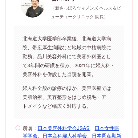
（新さっぽろウィメンズ ヘルス＆ビ
ューティークリニック 院長）
北海道大学医学部卒業後、北海道大学病
院、帯広厚生病院など地域の中核病院に
勤務。品川美容外科にて美容外科医とし
て3年間の研鑽を積み、2021年に婦人科・
美容外科を併設した当院を開業。
婦人科全般の診療のほか、美容医療では
美肌治療、美容整形をはじめ脱毛・アー
トメイクなど幅広く対応する。
所属：
日本美容外科学会JSAS
、
日本女性医
学学会
、
日本産科婦人科学会
、
日本周産期新