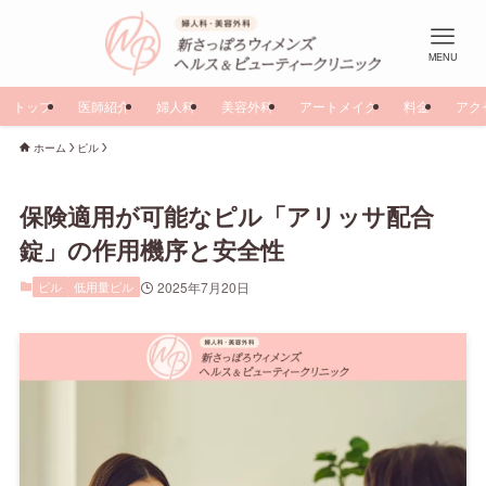
MENU
トップ
医師紹介
婦人科
美容外科
アートメイク
料金
アク
ホーム
ピル
保険適用が可能なピル「アリッサ配合
錠」の作用機序と安全性
ピル
低用量ピル
2025年7月20日