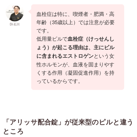
血栓症は特に、喫煙者・肥満・高
年齢（35歳以上）では注意が必要
Dr.石川
です。
低用量ピルで
血栓症（けっせんし
ょう）
が起こる理由は、主にピル
という女
に含まれる
エストロゲン
性ホルモンが、血液を固まりやす
くする作用（凝固促進作用）を持
っているからです。
「アリッサ配合錠」が従来型のピルと違う
ところ