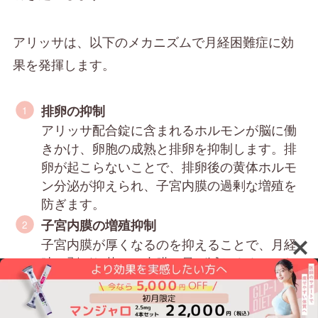
アリッサは、以下のメカニズムで月経困難症に効
果を発揮します。
排卵の抑制
アリッサ配合錠に含まれるホルモンが脳に働
きかけ、卵胞の成熟と排卵を抑制します。排
卵が起こらないことで、排卵後の黄体ホルモ
ン分泌が抑えられ、子宮内膜の過剰な増殖を
防ぎます。
子宮内膜の増殖抑制
子宮内膜が厚くなるのを抑えることで、月経
時に剥がれ落ちる内膜の量が減ります。これ
により、プロスタグランジンの分泌量も減少
し、子宮の収縮が和らぎ、痛みが軽減されま
す。