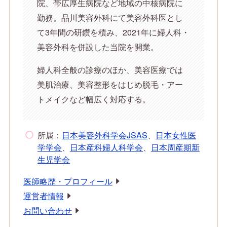
院、帯広厚生病院など地域の中核病院に
勤務。品川美容外科にて美容外科医とし
て3年間の研鑽を積み、2021年に婦人科・
美容外科を併設した当院を開業。
婦人科全般の診療のほか、美容医療では
美肌治療、美容整形をはじめ脱毛・アー
トメイクなど幅広く対応する。
所属：
日本美容外科学会JSAS
、
日本女性医
学学会
、
日本産科婦人科学会
、
日本周産期新
生児学会
医師略歴・プロフィール
運営者情報
お問い合わせ