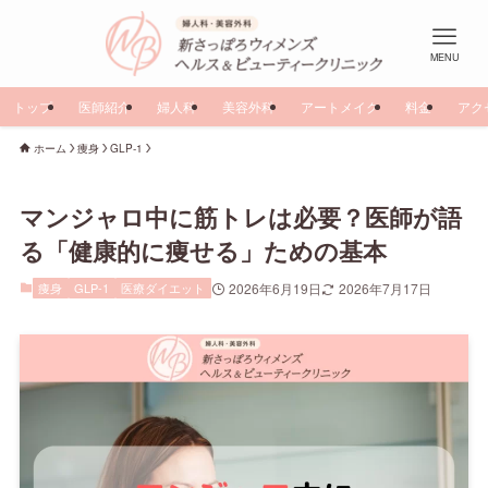
MENU
トップ
医師紹介
婦人科
美容外科
アートメイク
料金
アク
ホーム
痩身
GLP-1
マンジャロ中に筋トレは必要？医師が語
る「健康的に痩せる」ための基本
痩身
GLP-1
医療ダイエット
2026年6月19日
2026年7月17日