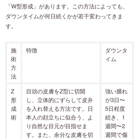
「W型形成」があります。この方法によっても、
ダウンタイムが何日続くかが若干変わってきま
す。
施
特徴
ダウンタ
術
イム
方
法
Z
目頭の皮膚をZ型に切開
強い腫れ
形
し、立体的にずらして皮弁
が3日〜
成
を入れ替える方法です。日
5日程度
術
本人の顔立ちに似合う、よ
続き、1
り自然な目元が目指せま
週間〜2
す。また、余分な皮膚を切
週間で傷