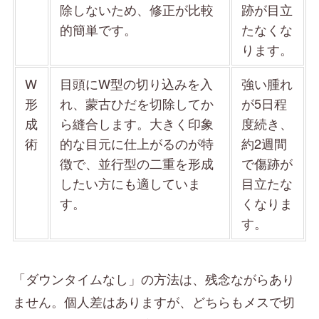
除しないため、修正が比較
跡が目立
的簡単です。
たなくな
ります。
W
目頭にW型の切り込みを入
強い腫れ
形
れ、蒙古ひだを切除してか
が5日程
成
ら縫合します。大きく印象
度続き、
術
的な目元に仕上がるのが特
約2週間
徴で、並行型の二重を形成
で傷跡が
したい方にも適していま
目立たな
す。
くなりま
す。
「ダウンタイムなし」の方法は、残念ながらあり
ません。個人差はありますが、どちらもメスで切