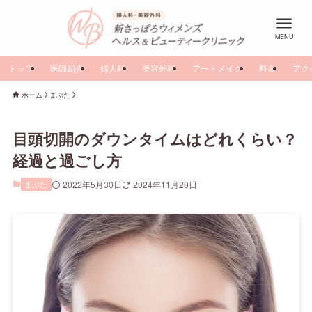
MENU
トップ
医師紹介
婦人科
美容外科
アートメイク
料金
アク
ホーム
まぶた
目頭切開のダウンタイムはどれくらい？
経過と過ごし方
まぶた
2022年5月30日
2024年11月20日