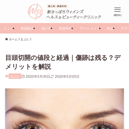
MENU
トップ
医師紹介
婦人科
美容外科
アートメイク
料金
アク
ホーム
まぶた
目頭切開の値段と経過｜傷跡は残る？デ
メリットを解説
まぶた
2022年5月30日
2025年5月25日