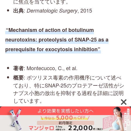
に焦点を当てています。
:
, 2015
出典
Dermatologic Surgery
“Mechanism of action of botulinum
neurotoxins: proteolysis of SNAP-25 as a
prerequisite for exocytosis inhibition”
: Montecucco, C., et al.
著者
: ボツリヌス毒素の作用機序について述べ
概要
ており、特にSNAP-25のプロテアーゼ活性がシ
ナプス小胞の放出を抑制する過程を詳細に説明
しています。
:
, 2005
出典
Physiological Reviews
“Botulinum toxin type A in the treatment of