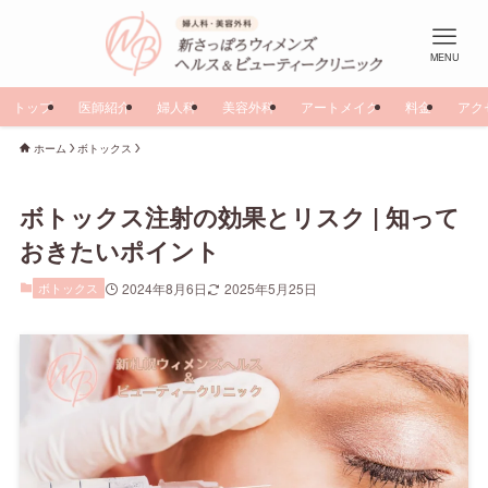
MENU
トップ
医師紹介
婦人科
美容外科
アートメイク
料金
アク
ホーム
ボトックス
ボトックス注射の効果とリスク | 知って
おきたいポイント
ボトックス
2024年8月6日
2025年5月25日