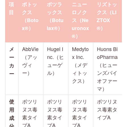
項
ボトッ
ボツラ
ニュー
リズトッ
目
クス
ックス
ロノク
クス（LI
（Boto
（Botu
ス（Ne
ZTOX
x®）
lax®）
uronox
®）
®）
AbbVie
Hugel I
Medyto
Huons Bi
メ
（アッ
nc.（ヒ
x Inc.
oPharma
ー
ヴィ
ューゲ
（メデ
（ヒュー
カ
ー）
ル）
ィトッ
ンズバイ
ー
クス）
オファー
マ）
ボツリ
ボツリ
ボツリ
ボツリヌ
使
ヌス毒
ヌス毒
ヌス毒
ス毒素タ
用
素タイ
素タイ
素タイ
イプA
成
プA
プA
プA
分