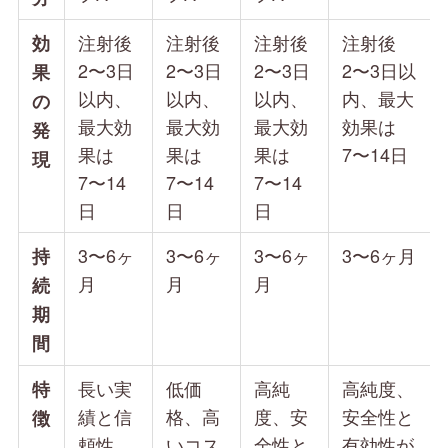
注射後
注射後
注射後
注射後
効
2〜3日
2〜3日
2〜3日
2〜3日以
果
以内、
以内、
以内、
内、最大
の
最大効
最大効
最大効
効果は
発
果は
果は
果は
7〜14日
現
7〜14
7〜14
7〜14
日
日
日
3〜6ヶ
3〜6ヶ
3〜6ヶ
3〜6ヶ月
持
月
月
月
続
期
間
長い実
低価
高純
高純度、
特
績と信
格、高
度、安
安全性と
徴
頼性
いコス
全性と
有効性が