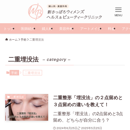
MENU
トップ
医師紹介
婦人科
美容外科
アートメイク
料金
アク
ホーム
手術
二重埋没法
二重埋没法
– category –
手術
二重埋没法
二重整形「埋没法」の２点留めと
二重埋没法
３点留めの違いを教えて！
二重整形「埋没法」の2点留めと3点
留め、どちらが自分に合う？
2024年6月25日
2025年5月25日