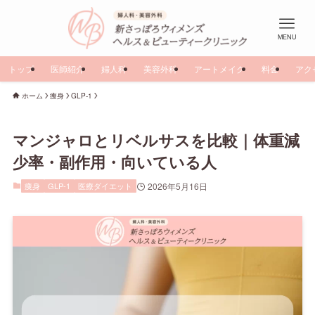
MENU
トップ
医師紹介
婦人科
美容外科
アートメイク
料金
アク
ホーム
痩身
GLP-1
マンジャロとリベルサスを比較｜体重減
少率・副作用・向いている人
痩身
GLP-1
医療ダイエット
2026年5月16日