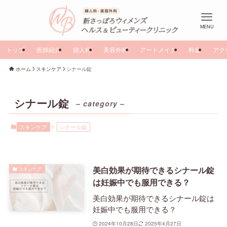
MENU
トップ
医師紹介
婦人科
美容外科
アートメイク
料金
アク
ホーム
スキンケア
シナール錠
シナール錠
– category –
スキンケア
シナール錠
美白効果が期待できるシナール錠
スキンケア
は妊娠中でも服用できる？
美白効果が期待できるシナール錠は
妊娠中でも服用できる？
2024年10月28日
2025年4月27日